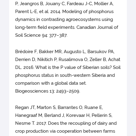
P, Jeangros B, Jouany C, Fardeau J-C, Mollier A,
Parent L-E, et al. 2014. Modeling of phosphorus
dynamics in contrasting agroecosystems using
long-term field experiments. Canadian Journal of
Soil Science 94: 377–387.
Brédoire F, Bakker MR, Augusto L, Barsukov PA,
Derrien D, Nikitich P, Rusalimova O, Zeller B, Achat
DL. 2016. What is the P value of Siberian soils? Soil
phosphorus status in south-western Siberia and
comparison with a global data set.
Biogeosciences 13: 2493–2509.
Regan JT, Marton S, Barrantes O, Ruane E,
Hanegraaf M, Berland J, Korevaar H, Pellerin S,
Nesme T. 2017. Does the recoupling of dairy and
crop production via cooperation between farms