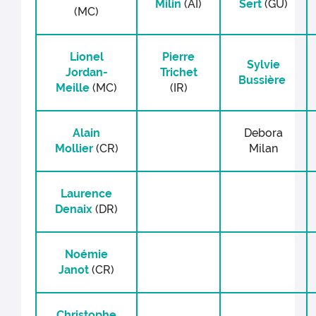
Milin
(AI)
Sert
(GU)
(MC)
Lionel
Pierre
Sylvie
Jordan-
Trichet
Bussière
Meille
(MC)
(IR)
Alain
Debora
Mollier
(CR)
Milan
Laurence
Denaix
(DR)
Noémie
Janot
(CR)
Christophe