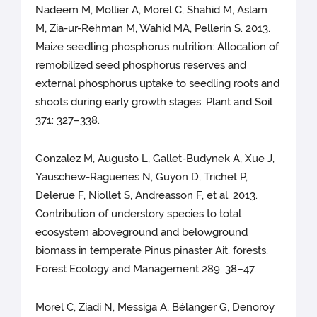
Nadeem M, Mollier A, Morel C, Shahid M, Aslam
M, Zia-ur-Rehman M, Wahid MA, Pellerin S. 2013.
Maize seedling phosphorus nutrition: Allocation of
remobilized seed phosphorus reserves and
external phosphorus uptake to seedling roots and
shoots during early growth stages. Plant and Soil
371: 327–338.
Gonzalez M, Augusto L, Gallet-Budynek A, Xue J,
Yauschew-Raguenes N, Guyon D, Trichet P,
Delerue F, Niollet S, Andreasson F, et al. 2013.
Contribution of understory species to total
ecosystem aboveground and belowground
biomass in temperate Pinus pinaster Ait. forests.
Forest Ecology and Management 289: 38–47.
Morel C, Ziadi N, Messiga A, Bélanger G, Denoroy