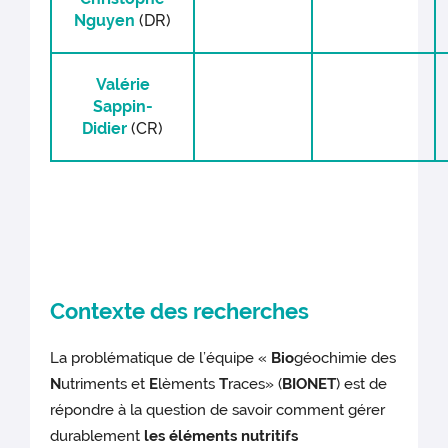
Nguyen
(DR)
Valérie
Sappin-
Didier
(CR)
Contexte des recherches
La problématique de l’équipe «
Bio
géochimie des
N
utriments et
E
lèments
T
races» (
BIONET
) est de
répondre à la question de savoir comment gérer
durablement
les éléments nutritifs