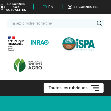
S'ABONNER
FR
EN
AUX
SE CONNECTER
ACTUALITÉS
Tapez
ici
votre
recherche
Toutes les rubriques