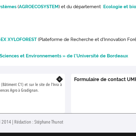
ystèmes
(
AGROECOSYSTEM
) et du département
Ecologie et bio
ipEX XYLOFOREST
(Plateforme de Recherche et d'Innovation Forê
 Sciences et Environnements » de l’Université de Bordeaux
Formulaire de contact UM
En savoir plus
 (Bâtiment C1) et sur le site de l'Inra à
ciences Agro à Gradignan.
ril 2014 | Rédaction : Stéphane Thunot