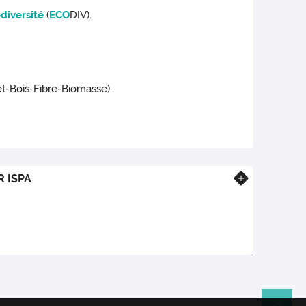
diversité
(
ECO
DIV).
t-Bois-Fibre-Biomasse).
R ISPA
En savoir plus