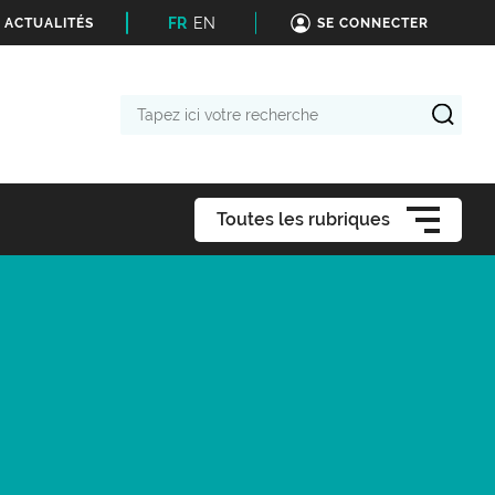
FR
EN
 ACTUALITÉS
SE CONNECTER
Tapez
ici
votre
recherche
Toutes les rubriques