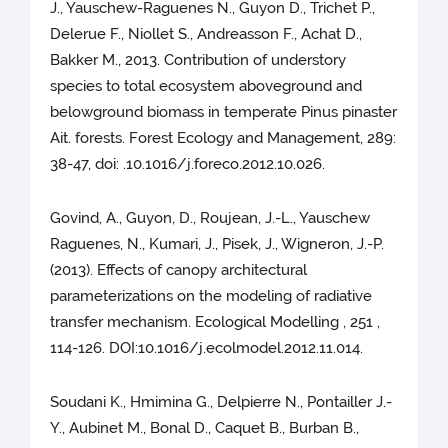
J., Yauschew-Raguenes N., Guyon D., Trichet P.,
Delerue F., Niollet S., Andreasson F., Achat D.,
Bakker M., 2013. Contribution of understory
species to total ecosystem aboveground and
belowground biomass in temperate Pinus pinaster
Ait. forests. Forest Ecology and Management, 289:
38-47, doi: .10.1016/j.foreco.2012.10.026.
Govind, A., Guyon, D., Roujean, J.-L., Yauschew
Raguenes, N., Kumari, J., Pisek, J., Wigneron, J.-P.
(2013). Effects of canopy architectural
parameterizations on the modeling of radiative
transfer mechanism. Ecological Modelling , 251 ,
114-126. DOI:10.1016/j.ecolmodel.2012.11.014.
Soudani K., Hmimina G., Delpierre N., Pontailler J.-
Y., Aubinet M., Bonal D., Caquet B., Burban B.,