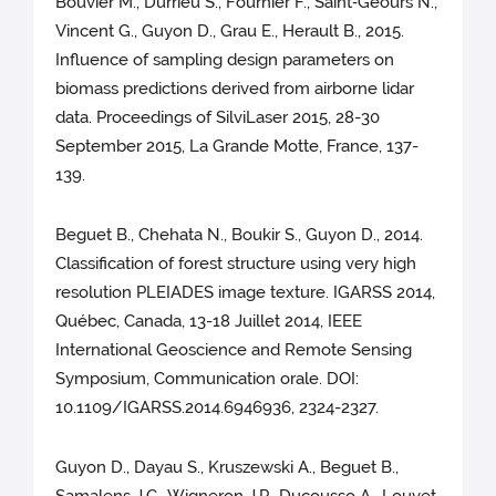
Bouvier M., Durrieu S., Fournier F., Saint‐Geours N.,
Vincent G., Guyon D., Grau E., Herault B., 2015.
Influence of sampling design parameters on
biomass predictions derived from airborne lidar
data. Proceedings of SilviLaser 2015, 28-30
September 2015, La Grande Motte, France, 137-
139.
Beguet B., Chehata N., Boukir S., Guyon D., 2014.
Classification of forest structure using very high
resolution PLEIADES image texture. IGARSS 2014,
Québec, Canada, 13-18 Juillet 2014, IEEE
International Geoscience and Remote Sensing
Symposium, Communication orale. DOI:
10.1109/IGARSS.2014.6946936, 2324-2327.
Guyon D., Dayau S., Kruszewski A., Beguet B.,
Samalens J.C., Wigneron J.P., Ducousso A., Louvet