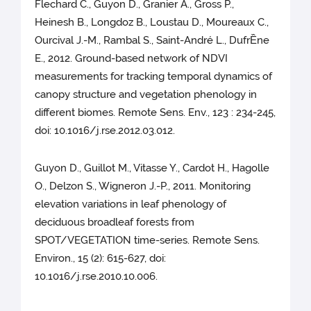
Flechard C., Guyon D., Granier A., Gross P.,
Heinesh B., Longdoz B., Loustau D., Moureaux C.,
Ourcival J.-M., Rambal S., Saint-André L., DufrỀne
E., 2012. Ground-based network of NDVI
measurements for tracking temporal dynamics of
canopy structure and vegetation phenology in
different biomes. Remote Sens. Env., 123 : 234-245,
doi: 10.1016/j.rse.2012.03.012.
Guyon D., Guillot M., Vitasse Y., Cardot H., Hagolle
O., Delzon S., Wigneron J.-P., 2011. Monitoring
elevation variations in leaf phenology of
deciduous broadleaf forests from
SPOT/VEGETATION time-series. Remote Sens.
Environ., 15 (2): 615-627, doi:
10.1016/j.rse.2010.10.006.