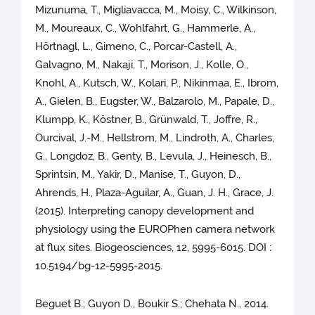
Mizunuma, T., Migliavacca, M., Moisy, C., Wilkinson,
M., Moureaux, C., Wohlfahrt, G., Hammerle, A.,
Hörtnagl, L., Gimeno, C., Porcar-Castell, A.,
Galvagno, M., Nakaji, T., Morison, J., Kolle, O.,
Knohl, A., Kutsch, W., Kolari, P., Nikinmaa, E., Ibrom,
A., Gielen, B., Eugster, W., Balzarolo, M., Papale, D.,
Klumpp, K., Köstner, B., Grünwald, T., Joffre, R.,
Ourcival, J.-M., Hellstrom, M., Lindroth, A., Charles,
G., Longdoz, B., Genty, B., Levula, J., Heinesch, B.,
Sprintsin, M., Yakir, D., Manise, T., Guyon, D.,
Ahrends, H., Plaza-Aguilar, A., Guan, J. H., Grace, J.
(2015). Interpreting canopy development and
physiology using the EUROPhen camera network
at flux sites. Biogeosciences, 12, 5995-6015. DOI :
10.5194/bg-12-5995-2015.
Beguet B.; Guyon D., Boukir S.; Chehata N., 2014.