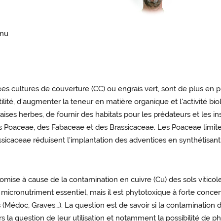
rnu
es cultures de couverture (CC) ou engrais vert, sont de plus en plu
tilité, d’augmenter la teneur en matière organique et l'activité bio
ises herbes, de fournir des habitats pour les prédateurs et les ins
 Poaceae, des Fabaceae et des Brassicaceae. Les Poaceae limitent
assicaceae réduisent l'implantation des adventices en synthétis
omise à cause de la contamination en cuivre (Cu) des sols viticole
n micronutriment essentiel, mais il est phytotoxique à forte conc
 (Médoc, Graves…). La question est de savoir si la contamination de
lors la question de leur utilisation et notamment la possibilité de