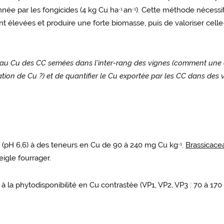
née par les fongicides (4 kg Cu ha
an
). Cette méthode nécessi
-1
-1
t élevées et produire une forte biomasse, puis de valoriser cell
ilité au Cu des CC semées dans l'inter-rang des vignes (comment u
ation de Cu ?) et de quantifier le Cu exportée par les CC dans des
 (pH 6,6) à des teneurs en Cu de 90 à 240 mg Cu kg
.
Brassicace
-1
eigle fourrager.
es à la phytodisponibilité en Cu contrastée (VP1, VP2, VP3 : 70 à 1